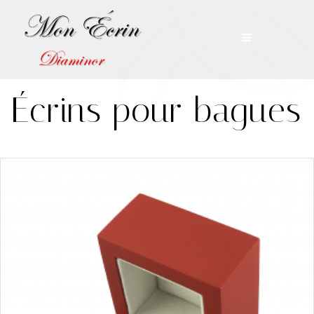
Skip
to
content
Écrins pour bagues