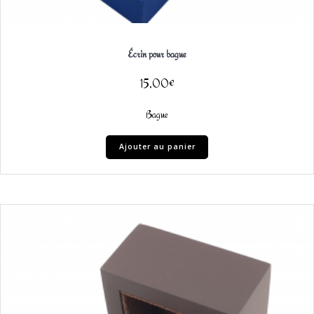
Écrin pour bague
15,00
€
Bague
Ajouter au panier