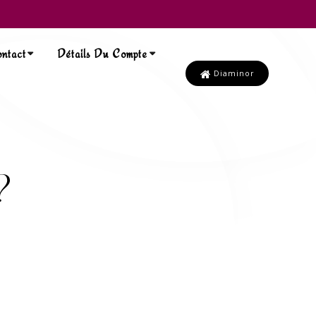
ntact
Détails Du Compte
Diaminor
?