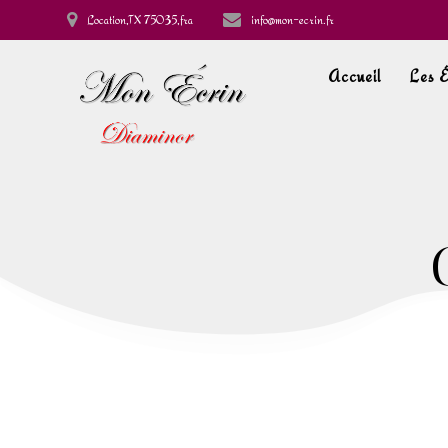
Location,TX 75035,fra
info@mon-ecrin.fr
Accueil
Les É