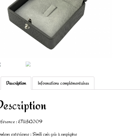
Description
Informations complémentaires
Description
éférence : ETUBG009
uleur extérieure : Simili cuir gris à surpiqûre