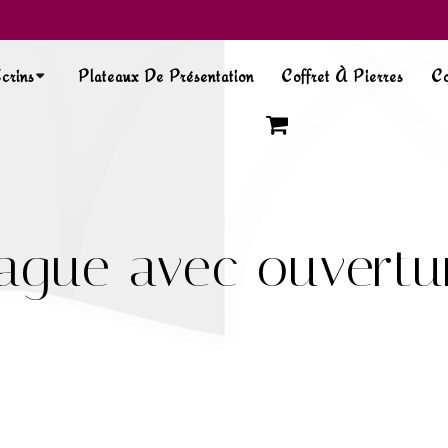
crins
Plateaux De Présentation
Coffret À Pierres
Co
ague avec ouvertu