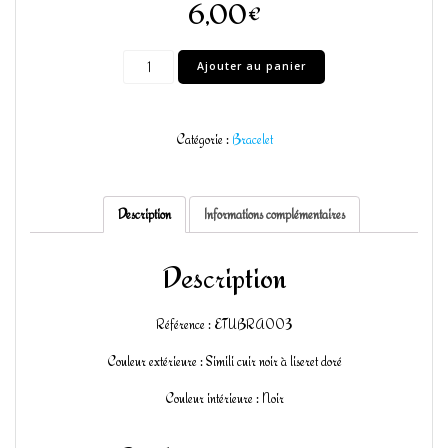
6,00
€
quantité
Ajouter au panier
de
Écrin
pour
Catégorie :
Bracelet
bracelet
Description
Informations complémentaires
Description
Référence : ETUBRA003
Couleur extérieure : Simili cuir noir à liseret doré
Couleur intérieure : Noir